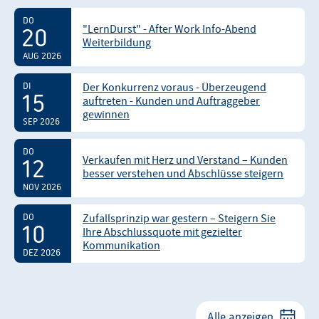
DO
"LernDurst" - After Work Info-Abend
20
Weiterbildung
AUG 2026
DI
Der Konkurrenz voraus - Überzeugend
15
auftreten - Kunden und Auftraggeber
gewinnen
SEP 2026
DO
Verkaufen mit Herz und Verstand – Kunden
12
besser verstehen und Abschlüsse steigern
NOV 2026
DO
Zufallsprinzip war gestern – Steigern Sie
10
Ihre Abschlussquote mit gezielter
Kommunikation
DEZ 2026
Alle anzeigen