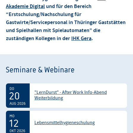
Akademie Digital
und für den Bereich
“Erstschulung/Nachschulung für
Gastwirte/Servicepersonal in Thüringer Gaststätten
und Spielhallen mit Spielautomaten” die
zuständigen Kollegen in der
IHK Gera
.
Seminare & Webinare
DO
"LernDurst" - After Work Info-Abend
20
Weiterbildung
AUG 2026
MO
12
Lebensmittelhygieneschulung
OKT 2026