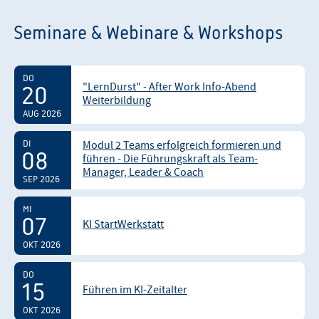
Seminare & Webinare & Workshops
DO
"LernDurst" - After Work Info-Abend
20
Weiterbildung
AUG 2026
DI
Modul 2 Teams erfolgreich formieren und
08
führen - Die Führungskraft als Team-
Manager, Leader & Coach
SEP 2026
MI
07
KI StartWerkstatt
OKT 2026
DO
15
Führen im KI-Zeitalter
OKT 2026